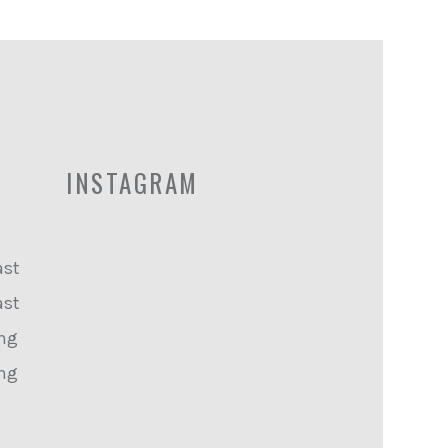
INSTAGRAM
ast
ast
ing
ing