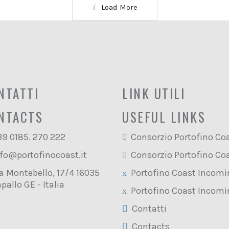
Load More
NTATTI
LINK UTILI
NTACTS
USEFUL LINKS
39 0185. 270 222
Consorzio Portofino Co
fo@portofinocoast.it
Consorzio Portofino Co
a Montebello, 17/4 16035
Portofino Coast Incom
pallo GE - Italia
Portofino Coast Incom
Contatti
Contacts