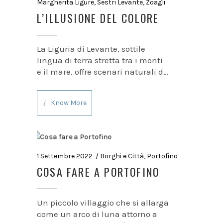
Margherita Ligure
,
Sestri Levante
,
Zoagli
L’ILLUSIONE DEL COLORE
La Liguria di Levante, sottile
lingua di terra stretta tra i monti
e il mare, offre scenari naturali di
grande effetto, che lasciano
senza fiato. Ma a rendere unico
Know More
ed indimenticabile questo
paesaggio hanno contribuito nel
tempo anche l’estro ed il
1 Settembre 2022
Borghi e Città
,
Portofino
COSA FARE A PORTOFINO
Un piccolo villaggio che si allarga
come un arco di luna attorno a