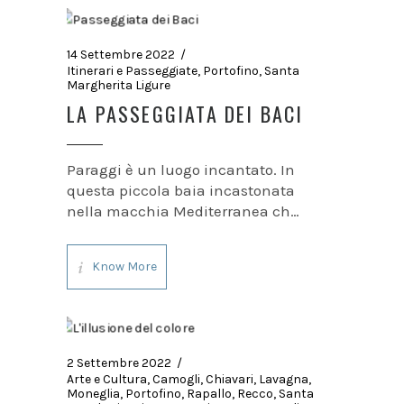
14 Settembre 2022
Itinerari e Passeggiate
,
Portofino
,
Santa
Margherita Ligure
LA PASSEGGIATA DEI BACI
Paraggi è un luogo incantato. In
questa piccola baia incastonata
nella macchia Mediterranea che
avvolge il Monte di Portofino il
mare si insinua con le sue acque
Know More
color smeraldo sino a lambire
una spiaggia di sabbia fine dove
gli ombrelloni
2 Settembre 2022
Arte e Cultura
,
Camogli
,
Chiavari
,
Lavagna
,
Moneglia
,
Portofino
,
Rapallo
,
Recco
,
Santa