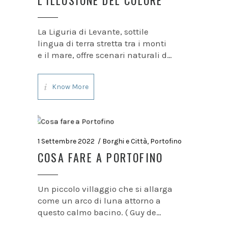
La Liguria di Levante, sottile
lingua di terra stretta tra i monti
e il mare, offre scenari naturali di
grande effetto, che lasciano
senza fiato. Ma a rendere unico
Know More
ed indimenticabile questo
paesaggio hanno contribuito nel
tempo anche l’estro ed il
1 Settembre 2022
Borghi e Città
,
Portofino
COSA FARE A PORTOFINO
Un piccolo villaggio che si allarga
come un arco di luna attorno a
questo calmo bacino. ( Guy de
Maupasant) La splendida baia di