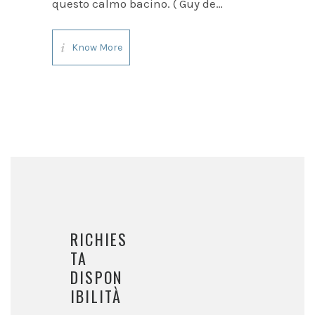
questo calmo bacino. ( Guy de
Maupasant) La splendida baia di
Portofino si trova incastonata nel
Know More
verde del Promontorio. Tipico
villaggio ligure di pescatori, con
le sue alte case
RICHIES
TA
DISPON
IBILITÀ