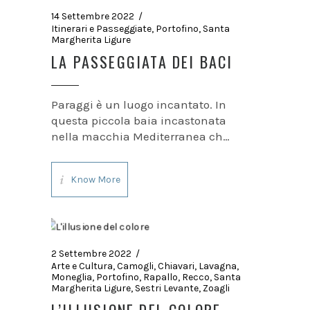
14 Settembre 2022
Itinerari e Passeggiate
,
Portofino
,
Santa
Margherita Ligure
LA PASSEGGIATA DEI BACI
Paraggi è un luogo incantato. In
questa piccola baia incastonata
nella macchia Mediterranea che
avvolge il Monte di Portofino il
mare si insinua con le sue acque
Know More
color smeraldo sino a lambire
una spiaggia di sabbia fine dove
gli ombrelloni
2 Settembre 2022
Arte e Cultura
,
Camogli
,
Chiavari
,
Lavagna
,
Moneglia
,
Portofino
,
Rapallo
,
Recco
,
Santa
Margherita Ligure
,
Sestri Levante
,
Zoagli
L’ILLUSIONE DEL COLORE