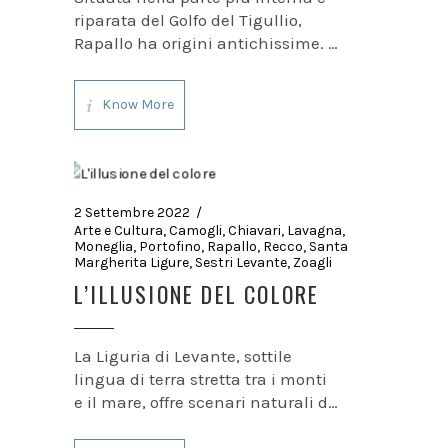
riparata del Golfo del Tigullio,
Rapallo ha origini antichissime. I
primi insediamenti pare sorsero
alla foce del fiume Boate e il suo
Know More
nome sembra derivare da Ra palù
che significa “palude”. Numerose
le testimonianze del
2 Settembre 2022
Arte e Cultura
,
Camogli
,
Chiavari
,
Lavagna
,
Moneglia
,
Portofino
,
Rapallo
,
Recco
,
Santa
Margherita Ligure
,
Sestri Levante
,
Zoagli
L’ILLUSIONE DEL COLORE
La Liguria di Levante, sottile
lingua di terra stretta tra i monti
e il mare, offre scenari naturali di
grande effetto, che lasciano
senza fiato. Ma a rendere unico