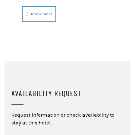
grande effetto, che lasciano
senza fiato. Ma a rendere unico
Know More
ed indimenticabile questo
paesaggio hanno contribuito nel
tempo anche l’estro ed il
AVAILABILITY REQUEST
Request information or check availability to
stay at this hotel.