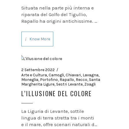
Situata nella parte più interna e
riparata del Golfo del Tigullio,
Rapallo ha origini antichissime. I
primi insediamenti pare sorsero
alla foce del fiume Boate e il suo
Know More
nome sembra derivare da Ra palù
che significa “palude”. Numerose
le testimonianze del
2 Settembre 2022
Arte e Cultura
,
Camogli
,
Chiavari
,
Lavagna
,
Moneglia
,
Portofino
,
Rapallo
,
Recco
,
Santa
Margherita Ligure
,
Sestri Levante
,
Zoagli
L’ILLUSIONE DEL COLORE
La Liguria di Levante, sottile
lingua di terra stretta tra i monti
e il mare, offre scenari naturali di