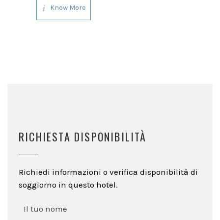
Know More
ed indimenticabile questo
paesaggio hanno contribuito nel
tempo anche l’estro ed il
RICHIESTA DISPONIBILITÀ
Richiedi informazioni o verifica disponibilità di
soggiorno in questo hotel.
Il tuo nome