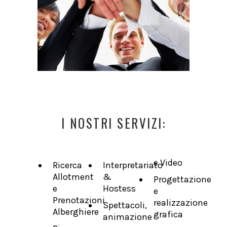
I NOSTRI SERVIZI:
e Video
Ricerca
Interpretariato
Allotment
&
Progettazione
e
Hostess
e
Prenotazioni
realizzazione
Spettacoli,
Alberghiere
grafica
animazione