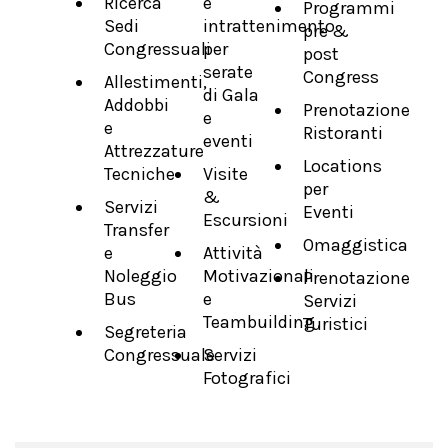
Ricerca
e
Programmi
Sedi
intrattenimento
pre &
Congressuali
per
post
serate
Congress
Allestimenti,
di Gala
Addobbi
Prenotazione
e
e
Ristoranti
eventi
Attrezzature
Locations
Tecniche
Visite
per
&
Servizi
Eventi
Escursioni
Transfer
Omaggistica
e
Attività
Noleggio
Motivazionali
Prenotazione
Bus
e
Servizi
Teambuilding
Turistici
Segreteria
Congressuale
Servizi
Fotografici