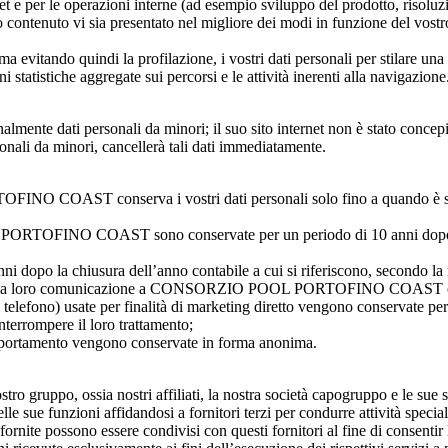
net e per le operazioni interne (ad esempio sviluppo del prodotto, risoluzi
loro contenuto vi sia presentato nel migliore dei modi in funzione del vostr
vitando quindi la profilazione, i vostri dati personali per stilare una 
 statistiche aggregate sui percorsi e le attività inerenti alla navigazione
ati personali da minori; il suo sito internet non è stato concep
i da minori, cancellerà tali dati immediatamente.
INO COAST conserva i vostri dati personali solo fino a quando è s
PORTOFINO COAST sono conservate per un periodo di 10 anni dopo il t
i dopo la chiusura dell’anno contabile a cui si riferiscono, secondo la n
6 mesi dalla loro comunicazione a CONSORZIO POOL PORTOFINO C
i di telefono) usate per finalità di marketing diretto vengono conserva
errompere il loro trattamento;
comportamento vengono conservate in forma anonima.
o gruppo, ossia nostri affiliati, la nostra società capogruppo e le sue so
oni affidandosi a fornitori terzi per condurre attività specialistich
ci fornite possono essere condivisi con questi fornitori al fine di consent