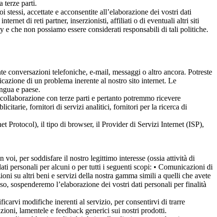
 terze parti.
si, accettate e acconsentite all’elaborazione dei vostri dati
rnet di reti partner, inserzionisti, affiliati o di eventuali altri siti
acy e che non possiamo essere considerati responsabili di tali politiche.
nte conversazioni telefoniche, e-mail, messaggi o altro ancora. Potreste
nicazione di un problema inerente al nostro sito internet. Le
ingua e paese.
ta collaborazione con terze parti e pertanto potremmo ricevere
arie, fornitori di servizi analitici, fornitori per la ricerca di
et Protocol), il tipo di browser, il Provider di Servizi Internet (ISP),
oi, per soddisfare il nostro legittimo interesse (ossia attività di
rsonali per alcuni o per tutti i seguenti scopi: • Comunicazioni di
ni su altri beni e servizi della nostra gamma simili a quelli che avete
aso, sospenderemo l’elaborazione dei vostri dati personali per finalità
ificarvi modifiche inerenti al servizio, per consentirvi di trarre
zioni, lamentele e feedback generici sui nostri prodotti.