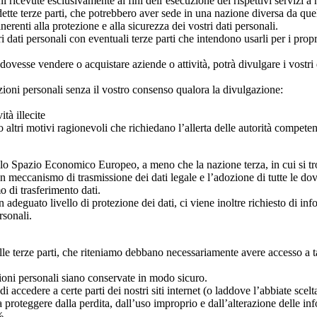
mazioni ricevute esclusivamente ai fini dell’esecuzione dei rispettivi
 parti, che potrebbero aver sede in una nazione diversa da quell
enti alla protezione e alla sicurezza dei vostri dati personali.
nali con eventuali terze parti che intendono usarli per i propri sc
ere o acquistare aziende o attività, potrà divulgare i vostri dati p
sonali senza il vostro consenso qualora la divulgazione:
ità illecite
altri motivi ragionevoli che richiedano l’allerta delle autorità competen
dello Spazio Economico Europeo, a meno che la nazione terza, in cui si tro
 meccanismo di trasmissione dei dati legale e l’adozione di tutte le dovu
 di trasferimento dati.
deguato livello di protezione dei dati, ci viene inoltre richiesto di inform
rsonali.
alle terze parti, che riteniamo debbano necessariamente avere accesso a ta
oni personali siano conservate in modo sicuro.
accedere a certe parti dei nostri siti internet (o laddove l’abbiate scel
a proteggere dalla perdita, dall’uso improprio e dall’alterazione delle in
%.