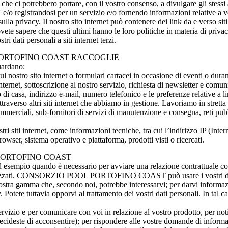
 che ci potrebbero portare, con il vostro consenso, a divulgare gli stessi a
andosi per un servizio e/o fornendo informazioni relative a voi stes
la privacy. Il nostro sito internet può contenere dei link da e verso siti inte
 dovete sapere che questi ultimi hanno le loro politiche in materia di priv
ri dati personali a siti internet terzi.
PORTOFINO COAST RACCOGLIE
uardano:
l nostro sito internet o formulari cartacei in occasione di eventi o dura
internet, sottoscrizione al nostro servizio, richiesta di newsletter e comu
di casa, indirizzo e-mail, numero telefonico e le preferenze relative a l
attraverso altri siti internet che abbiamo in gestione. Lavoriamo in stret
erciali, sub-fornitori di servizi di manutenzione e consegna, reti pubblicit
i siti internet, come informazioni tecniche, tra cui l’indirizzo IP (Intern
rowser, sistema operativo e piattaforma, prodotti visti o ricercati.
 PORTOFINO COAST
d esempio quando è necessario per avviare una relazione contrattuale con v
utorizzati. CONSORZIO POOL PORTOFINO COAST può usare i vostri dati pe
stra gamma che, secondo noi, potrebbe interessarvi; per darvi informazio
 Potete tuttavia opporvi al trattamento dei vostri dati personali. In tal c
e servizio e per comunicare con voi in relazione al vostro prodotto, per not
 decideste di acconsentire); per rispondere alle vostre domande di informa