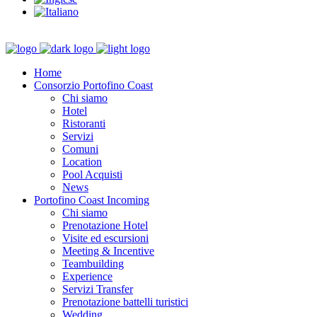
Home
Consorzio Portofino Coast
Chi siamo
Hotel
Ristoranti
Servizi
Comuni
Location
Pool Acquisti
News
Portofino Coast Incoming
Chi siamo
Prenotazione Hotel
Visite ed escursioni
Meeting & Incentive
Teambuilding
Experience
Servizi Transfer
Prenotazione battelli turistici
Wedding