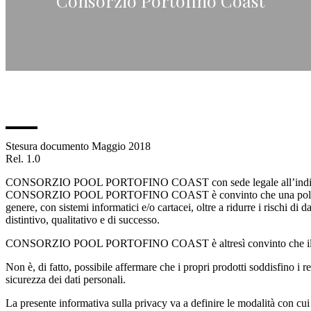
Consorzio Portofino Coast
Stesura documento Maggio 2018
Rel. 1.0
CONSORZIO POOL PORTOFINO COAST con sede legale all’indirizzo Vi
CONSORZIO POOL PORTOFINO COAST è convinto che una politica della si
genere, con sistemi informatici e/o cartacei, oltre a ridurre i rischi di
distintivo, qualitativo e di successo.
CONSORZIO POOL PORTOFINO COAST è altresì convinto che il proprio si
Non è, di fatto, possibile affermare che i propri prodotti soddisfin
sicurezza dei dati personali.
La presente informativa sulla privacy va a definire le modalità con cui