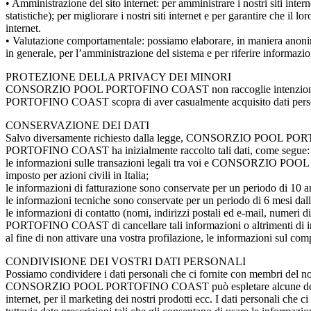
• Amministrazione del sito internet: per amministrare i nostri siti inter
statistiche); per migliorare i nostri siti internet e per garantire che il 
internet.
• Valutazione comportamentale: possiamo elaborare, in maniera anonima e
in generale, per l’amministrazione del sistema e per riferire informazioni
PROTEZIONE DELLA PRIVACY DEI MINORI
CONSORZIO POOL PORTOFINO COAST non raccoglie intenzionalmente d
PORTOFINO COAST scopra di aver casualmente acquisito dati personal
CONSERVAZIONE DEI DATI
Salvo diversamente richiesto dalla legge, CONSORZIO POOL PORTOF
PORTOFINO COAST ha inizialmente raccolto tali dati, come segue:
le informazioni sulle transazioni legali tra voi e CONSORZIO POOL 
imposto per azioni civili in Italia;
le informazioni di fatturazione sono conservate per un periodo di 10 ann
le informazioni tecniche sono conservate per un periodo di 
le informazioni di contatto (nomi, indirizzi postali ed e-mail, numer
PORTOFINO COAST di cancellare tali informazioni o altrimenti di int
al fine di non attivare una vostra profilazione, le informazioni sul 
CONDIVISIONE DEI VOSTRI DATI PERSONALI
Possiamo condividere i dati personali che ci fornite con membri del nostr
CONSORZIO POOL PORTOFINO COAST può espletare alcune delle sue funzi
internet, per il marketing dei nostri prodotti ecc. I dati personali che 