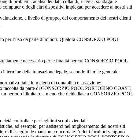
one di problemi, analisi dei dati, collaudi, ricerca, sondaggi e
o computer o degli altri dispositivi impiegati per accedere ai nostri siti
valutazione, a livello di gruppo, del comportamento dei nostri clienti
.
ito per l’uso da parte di minori. Qualora CONSORZIO POOL
trettamente necessario per le finalità per cui CONSORZIO POOL
ermine della transazione legale, secondo il limite generale
ormativa Italia in materia di contabilità e tassazione;
OAST o raccolta da parte di CONSORZIO POOL PORTOFINO COAST;
te per un periodo illimitato, a meno che richiediate a CONSORZIO POOL
cietà controllate per legittimi scopi aziendali.
e, ad esempio, per assisterci nel miglioramento dei nostri siti
ir loro di eseguire le mansioni concordate. A detti fornitori vengono