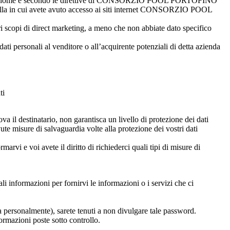
 servizi a nome e secondo le direttive di CONSORZIO POOL PORTOFINO
a in cui avete avuto accesso ai siti internet CONSORZIO POOL
opi di direct marketing, a meno che non abbiate dato specifico
ersonali al venditore o all’acquirente potenziali di detta azienda
ti
va il destinatario, non garantisca un livello di protezione dei dati
te misure di salvaguardia volte alla protezione dei vostri dati
arvi e voi avete il diritto di richiederci quali tipi di misure di
li informazioni per fornirvi le informazioni o i servizi che ci
ta personalmente), sarete tenuti a non divulgare tale password.
formazioni poste sotto controllo.