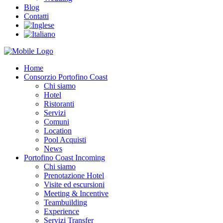
Blog
Contatti
Home
Consorzio Portofino Coast
Chi siamo
Hotel
Ristoranti
Servizi
Comuni
Location
Pool Acquisti
News
Portofino Coast Incoming
Chi siamo
Prenotazione Hotel
Visite ed escursioni
Meeting & Incentive
Teambuilding
Experience
Servizi Transfer