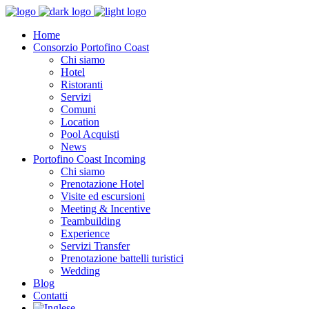
Home
Consorzio Portofino Coast
Chi siamo
Hotel
Ristoranti
Servizi
Comuni
Location
Pool Acquisti
News
Portofino Coast Incoming
Chi siamo
Prenotazione Hotel
Visite ed escursioni
Meeting & Incentive
Teambuilding
Experience
Servizi Transfer
Prenotazione battelli turistici
Wedding
Blog
Contatti