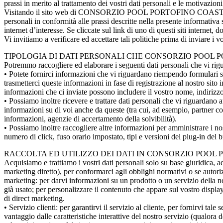
prassi in merito al trattamento dei vostri dati personali e le motivazioni
Visitando il sito web di CONSORZIO POOL PORTOFINO COAST e/o registr
personali in conformità alle prassi descritte nella presente informativa sul
internet d’interesse. Se cliccate sul link di uno di questi siti internet,
Vi invitiamo a verificare ed accettare tali politiche prima di inviare i vost
TIPOLOGIA DI DATI PERSONALI CHE CONSORZIO POOL 
Potremmo raccogliere ed elaborare i seguenti dati personali che vi rig
• Potete fornirci informazioni che vi riguardano riempendo formulari su
trasmetterci queste informazioni in fase di registrazione al nostro sito 
informazioni che ci inviate possono includere il vostro nome, indirizzo 
• Possiamo inoltre ricevere e trattare dati personali che vi riguardano 
informazioni su di voi anche da queste (tra cui, ad esempio, partner comm
informazioni, agenzie di accertamento della solvibilità).
• Possiamo inoltre raccogliere altre informazioni per amministrare i nostr
numero di click, fuso orario impostato, tipi e versioni del plug-in del b
RACCOLTA ED UTILIZZO DEI DATI IN CONSORZIO POOL
Acquisiamo e trattiamo i vostri dati personali solo su base giuridica, a
marketing diretto), per conformarci agli obblighi normativi o se a
marketing: per darvi informazioni su un prodotto o un servizio della no
già usato; per personalizzare il contenuto che appare sul vostro display.
di direct marketing.
• Servizio clienti: per garantirvi il servizio al cliente, per fornirvi tal
vantaggio dalle caratteristiche interattive del nostro servizio (qualora