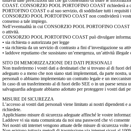
tuttavia date prescrizioni tali che gli consentano di usare le infor
COAST. CONSORZIO POOL PORTOFINO COAST richiederà a dette terze
PORTOFINO COAST o al suo servizio, di soddisfare tutti i requisiti iner
CONSORZIO POOL PORTOFINO COAST non condividerà i vostri dati perso
consenso a tale impiego.
Nell’eventualità in cui CONSORZIO POOL PORTOFINO COAST dovesse vend
o attività.
CONSORZIO POOL PORTOFINO COAST può divulgare informazioni per
• sia richiesta o autorizzata per legge
• sia richiesta da un servizio di contrasto a fini d’investigazione su attiv
• laddove reputiamo che sussistano un’emergenza, un’attività illegale o 
SITO DI MEMORIZZAZIONE DEI DATI PERSONALI
Non trasferiremo i vostri dati a destinatari che si trovano al di fuori 
adeguato o a meno che non siano stati implementati, da parte nostra, un
personali o abbiamo implementato un contratto legale e un meccanismo
In caso di un trasferimento al di fuori dello SEE o in un paese senza un a
salvaguardia adeguate abbiamo adottato per proteggere i vostri dati pe
MISURE DI SICUREZZA
L’accesso ai vostri dati personali viene limitato ai nostri dipendenti e 
richiedete.
Applichiamo misure di sicurezza adeguate affinché le vostre informazi
Laddove vi sia stata comunicata da noi una password che vi consente di 
Nei nostri siti internet vengono attuate delle misure di sicurezza volte 
Non esistono tuttavia metodi di trasmissione via internet sicuri al 100