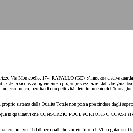
a Montebello, 17/4 RAPALLO (GE), s’impegna a salvaguardare ed a 
curezza riguardante i propri processi aziendali che garantisca un alt
 danno economico, perdita di competitività, deterioramento dell’immagine, s
stema della Qualità Totale non possa prescindere dagli aspetti della
o i requisiti qualitativi che CONSORZIO POOL PORTOFINO COAST si è imp
 tratteremo i vostri dati personali che vorrete fornirci. Vi preghiamo di