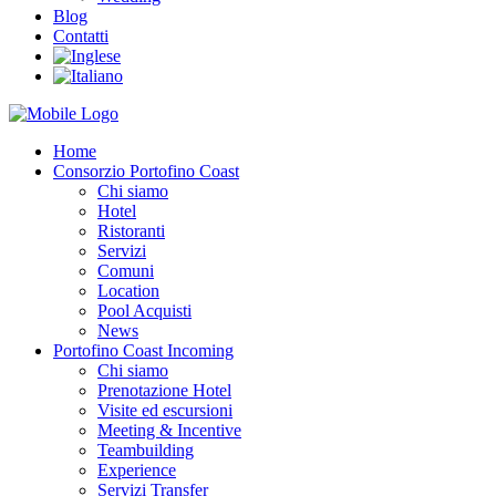
Blog
Contatti
Home
Consorzio Portofino Coast
Chi siamo
Hotel
Ristoranti
Servizi
Comuni
Location
Pool Acquisti
News
Portofino Coast Incoming
Chi siamo
Prenotazione Hotel
Visite ed escursioni
Meeting & Incentive
Teambuilding
Experience
Servizi Transfer