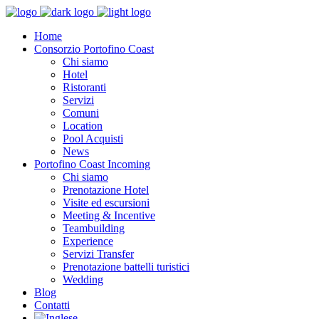
Home
Consorzio Portofino Coast
Chi siamo
Hotel
Ristoranti
Servizi
Comuni
Location
Pool Acquisti
News
Portofino Coast Incoming
Chi siamo
Prenotazione Hotel
Visite ed escursioni
Meeting & Incentive
Teambuilding
Experience
Servizi Transfer
Prenotazione battelli turistici
Wedding
Blog
Contatti