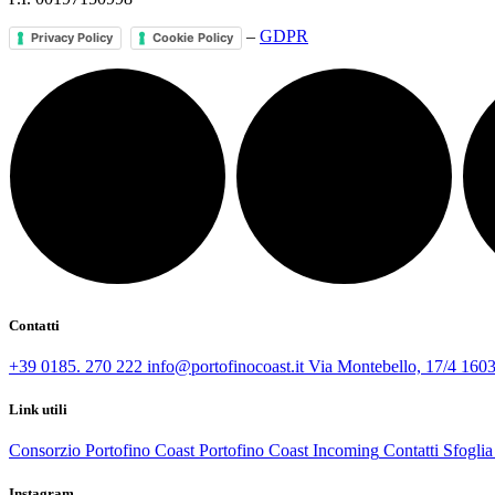
–
GDPR
Privacy Policy
Cookie Policy
Contatti
+39 0185. 270 222
info@portofinocoast.it
Via Montebello, 17/4 1603
Link utili
Consorzio Portofino Coast
Portofino Coast Incoming
Contatti
Sfoglia 
Instagram