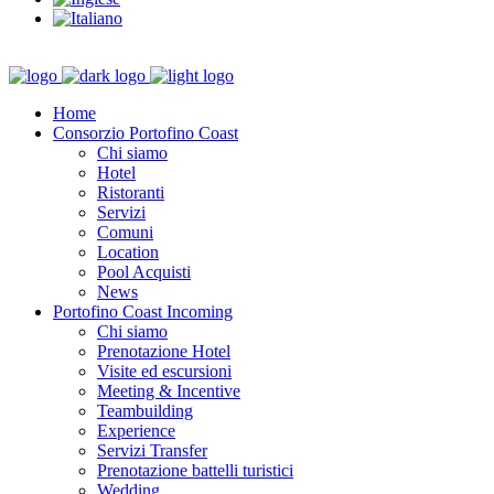
Home
Consorzio Portofino Coast
Chi siamo
Hotel
Ristoranti
Servizi
Comuni
Location
Pool Acquisti
News
Portofino Coast Incoming
Chi siamo
Prenotazione Hotel
Visite ed escursioni
Meeting & Incentive
Teambuilding
Experience
Servizi Transfer
Prenotazione battelli turistici
Wedding