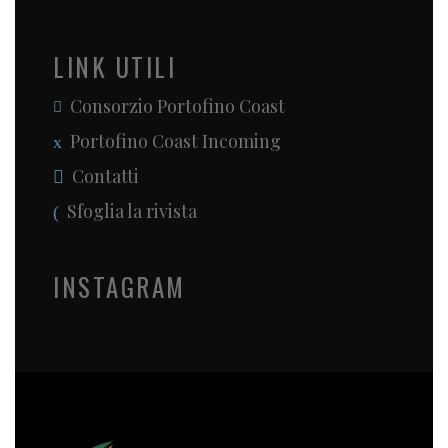
LINK UTILI
Consorzio Portofino Coast
Portofino Coast Incoming
Contatti
Sfoglia la rivista
INSTAGRAM