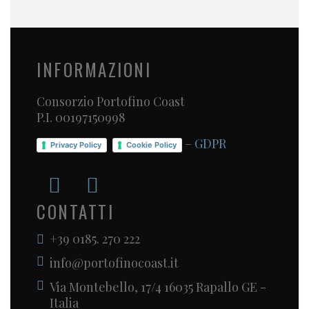
INFORMAZIONI
Consorzio Portofino Coast
P.I. 00197150998
–
GDPR
Privacy Policy
Cookie Policy
CONTATTI
+39 0185. 270 222
info@portofinocoast.it
Via Montebello, 17/4 16035 Rapallo GE -
Italia