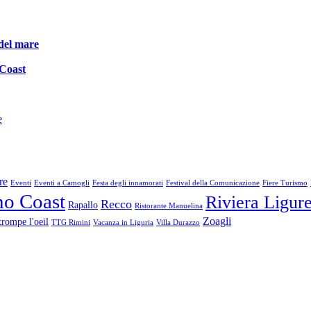
 del mare
 Coast
e
re
Eventi
Eventi a Camogli
Festa degli innamorati
Festival della Comunicazione
Fiere Turismo
no Coast
Riviera Ligur
Recco
Rapallo
Ristorante Manuelina
Zoagli
trompe l'oeil
TTG Rimini
Vacanza in Liguria
Villa Durazzo