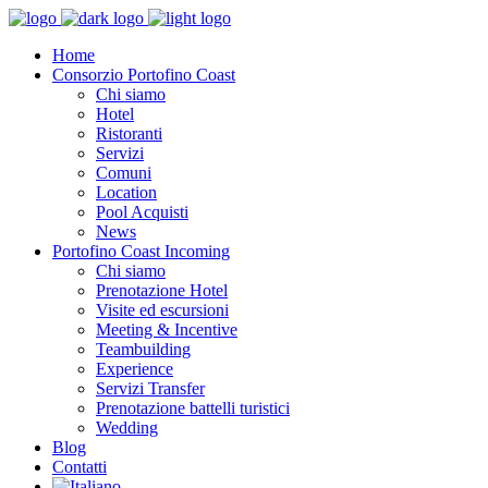
Home
Consorzio Portofino Coast
Chi siamo
Hotel
Ristoranti
Servizi
Comuni
Location
Pool Acquisti
News
Portofino Coast Incoming
Chi siamo
Prenotazione Hotel
Visite ed escursioni
Meeting & Incentive
Teambuilding
Experience
Servizi Transfer
Prenotazione battelli turistici
Wedding
Blog
Contatti