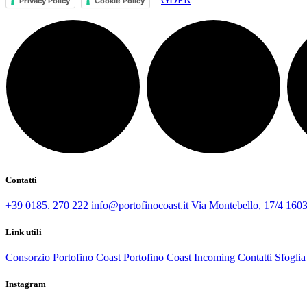
–
GDPR
Privacy Policy
Cookie Policy
Contatti
+39 0185. 270 222
info@portofinocoast.it
Via Montebello, 17/4 1603
Link utili
Consorzio Portofino Coast
Portofino Coast Incoming
Contatti
Sfoglia 
Instagram