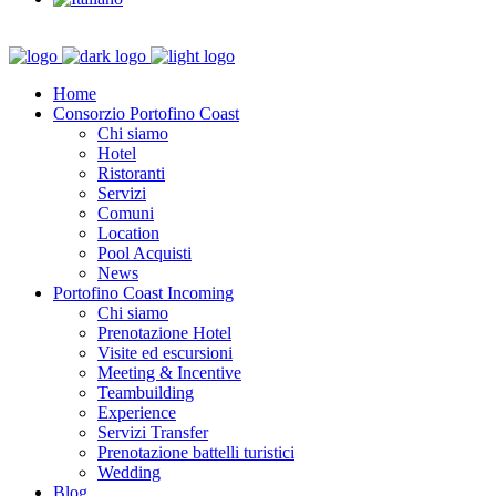
Home
Consorzio Portofino Coast
Chi siamo
Hotel
Ristoranti
Servizi
Comuni
Location
Pool Acquisti
News
Portofino Coast Incoming
Chi siamo
Prenotazione Hotel
Visite ed escursioni
Meeting & Incentive
Teambuilding
Experience
Servizi Transfer
Prenotazione battelli turistici
Wedding
Blog