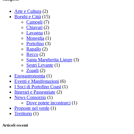
Arte e Cultura
(2)
Borghi e Città
(15)
Camogli
(7)
Chiavari
(2)
Lavagna
(1)
Moneglia
(1)
Portofino
(3)
Rapallo
(2)
Recco
(2)
Santa Margherita Ligure
(3)
Sestri Levante
(1)
Zoagli
(2)
Enogastronomia
(1)
Eventi e Manifestazioni
(6)
I Soci di Portofino Coast
(1)
Itinerari e Passeggiate
(2)
News Consorzio
(1)
Dove potete incontrarci
(1)
Proposte nel verde
(1)
Territorio
(1)
Articoli recenti