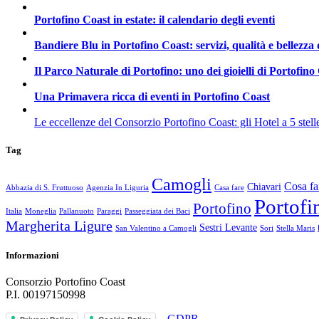
Portofino Coast in estate: il calendario degli eventi
Bandiere Blu in Portofino Coast: servizi, qualità e bellezza
Il Parco Naturale di Portofino: uno dei gioielli di Portofino
Una Primavera ricca di eventi in Portofino Coast
Le eccellenze del Consorzio Portofino Coast: gli Hotel a 5 stell
Tag
Camogli
Cosa fa
Chiavari
Abbazia di S. Fruttuoso
Agenzia In Liguria
Casa fare
Portofi
Portofino
Italia
Moneglia
Pallanuoto
Paraggi
Passeggiata dei Baci
Margherita Ligure
Sestri Levante
San Valentino a Camogli
Sori
Stella Maris
Informazioni
Consorzio Portofino Coast
P.I. 00197150998