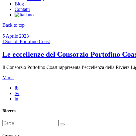
Blog
Contatti
Back to top
5 Aprile 2023
I Soci di Portofino Coast
Le eccellenze del Consorzio Portofino Coast:
Il Consorzio Portofino Coast rappresenta l’eccellenza della Riviera Lig
Marta
fb
tw
in
Ricerca
Cerca
per:
Categorie