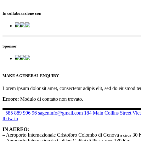
In collaborazione con
Sponsor
MAKE A GENERAL ENQUIRY
Lorem ipsum dolor sit amet, consectetur adipis elit, sed do eiusmod t
Errore:
Modulo di contatto non trovato.
+585 889 996 96
sageninfo@gmail.com
184 Main Collins Street Vict
fb
tw
in
IN AEREO:
– Aeroporto Internazionale Cristoforo Colombo di Genova
30 
a circa
– Aeroporto Internazionale Galileo Galilei di Pisa
130 Km
a circa