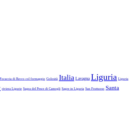
Liguria
Italia
Lavagna
Focaccia di Recco col formaggio
Golosità
Liguria
e
Santa
riviera Ligurie
Sagra del Pesce di Camogli
Sagre in Liguria
San Fruttuoso