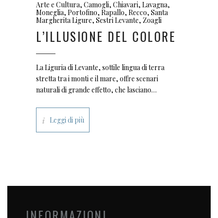
Arte e Cultura
,
Camogli
,
Chiavari
,
Lavagna
,
Moneglia
,
Portofino
,
Rapallo
,
Recco
,
Santa
Margherita Ligure
,
Sestri Levante
,
Zoagli
L’ILLUSIONE DEL COLORE
La Liguria di Levante, sottile lingua di terra
stretta tra i monti e il mare, offre scenari
naturali di grande effetto, che lasciano
senza fiato. Ma a rendere unico ed
indimenticabile questo paesaggio hanno
Leggi di più
contribuito nel tempo anche l’estro ed il
INFORMAZIONI