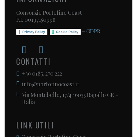
Consorzio Portofino Coast
P.I. 00197150998
–
GDPR
Privacy Policy
Cookie Policy
CONTATTI
+39 0185. 270 222
info@portofinocoast.it
Via Montebello, 17/4 16035 Rapallo GE -
Italia
LINK UTILI