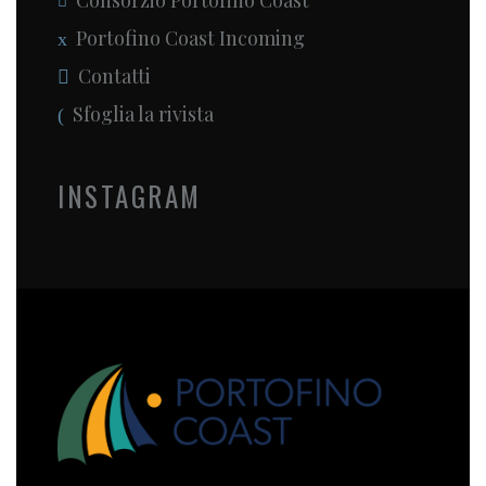
Consorzio Portofino Coast
Portofino Coast Incoming
Contatti
Sfoglia la rivista
INSTAGRAM