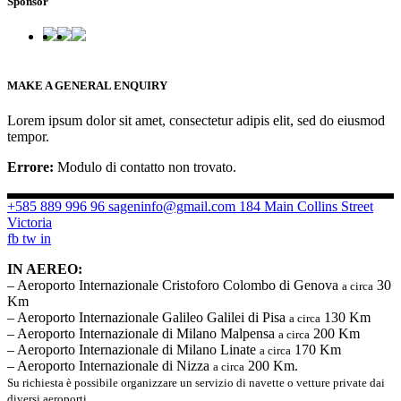
Sponsor
MAKE A GENERAL ENQUIRY
Lorem ipsum dolor sit amet, consectetur adipis elit, sed do eiusmod
tempor.
Errore:
Modulo di contatto non trovato.
+585 889 996 96
sageninfo@gmail.com
184 Main Collins Street
Victoria
fb
tw
in
IN AEREO:
– Aeroporto Internazionale Cristoforo Colombo di Genova
30
a circa
Km
– Aeroporto Internazionale Galileo Galilei di Pisa
130 Km
a circa
– Aeroporto Internazionale di Milano Malpensa
200 Km
a circa
– Aeroporto Internazionale di Milano Linate
170 Km
a circa
– Aeroporto Internazionale di Nizza
200 Km.
a circa
Su richiesta è possibile organizzare un servizio di navette o vetture private dai
diversi aeroporti.