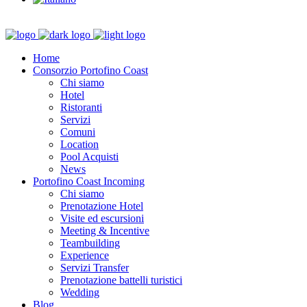
Home
Consorzio Portofino Coast
Chi siamo
Hotel
Ristoranti
Servizi
Comuni
Location
Pool Acquisti
News
Portofino Coast Incoming
Chi siamo
Prenotazione Hotel
Visite ed escursioni
Meeting & Incentive
Teambuilding
Experience
Servizi Transfer
Prenotazione battelli turistici
Wedding
Blog