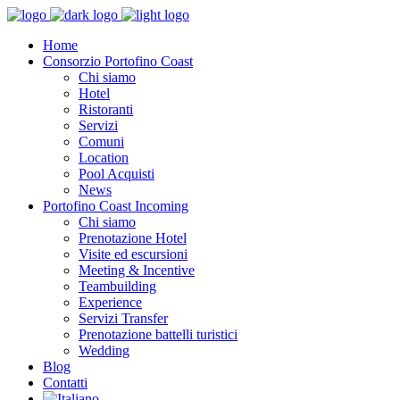
Home
Consorzio Portofino Coast
Chi siamo
Hotel
Ristoranti
Servizi
Comuni
Location
Pool Acquisti
News
Portofino Coast Incoming
Chi siamo
Prenotazione Hotel
Visite ed escursioni
Meeting & Incentive
Teambuilding
Experience
Servizi Transfer
Prenotazione battelli turistici
Wedding
Blog
Contatti