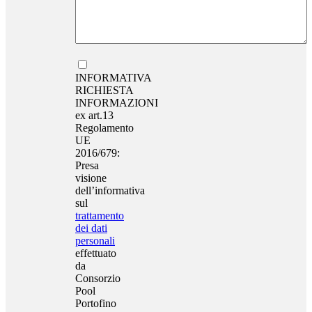
INFORMATIVA
RICHIESTA
INFORMAZIONI
ex art.13
Regolamento
UE
2016/679:
Presa
visione
dell’informativa
sul
trattamento
dei dati
personali
effettuato
da
Consorzio
Pool
Portofino