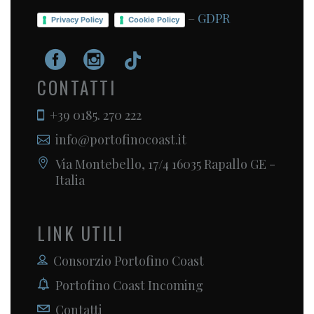
–
GDPR
Privacy Policy
Cookie Policy
CONTATTI
+39 0185. 270 222
info@portofinocoast.it
Via Montebello, 17/4 16035 Rapallo GE -
Italia
LINK UTILI
Consorzio Portofino Coast
Portofino Coast Incoming
Contatti